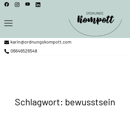
Springe
zum
Inhalt
karin@ordnungskompott.com
Karin Dangl – Ordnungscoach
Ordnungskompott
06646526548
Schlagwort:
bewusstsein