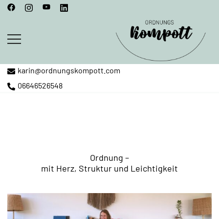
Springe
zum
Inhalt
karin@ordnungskompott.com
Karin Dangl – Ordnungscoach
Ordnungskompott
06646526548
Ordnung –
mit Herz, Struktur und Leichtigkeit